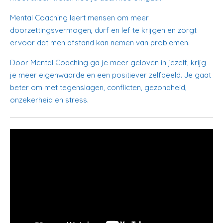
Mental Coaching leert mensen om meer
doorzettingsvermogen, durf en lef te krijgen en zorgt
ervoor dat men afstand kan nemen van problemen.
Door Mental Coaching ga je meer geloven in jezelf, krijg
je meer eigenwaarde en een positiever zelfbeeld. Je gaat
beter om met tegenslagen, conflicten, gezondheid,
onzekerheid en stress.